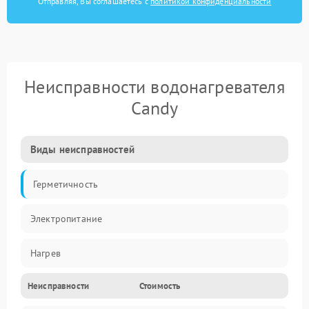
Отправляя, Вы соглашаетесь с
политикой конфиденциальности
Неисправности водонагревателя
Candy
Виды неисправностей
Герметичность
Электропитание
Нагрев
Неисправности
Стоимость
Датчики