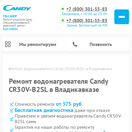
+7 (800) 301-55-83
Ежедневно, с 10:00 до 20:00
FIX-CANDY
+7 (800) 301-55-83
Ремонт устройств Candy
Специализированный
Звонок бесплатный по РФ
cервисный центр г.
Владикавказ
Мы ремонтируем
Позвонить
вказе
Ремонт водонагревателя Candy CR30V-B2SL в Владикавказе
Ремонт водонагревателя Candy
CR30V-B2SL в Владикавказе
от 375 руб.
Стоимость ремонта
Бесплатная диагностика
даже при отказе
Привезем и увезем водонагреватель Candy CR30V-
B2SL сами
Ремонт варочных панелей Candy
Ремонт микроволновых печей Candy
Ремонт стиральных машин Candy
Ремонт посудомоечных машин Candy
Ремонт сушильных машин Candy
Гарантия на наши работы по ремонту