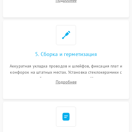
Подробнее
дорожек. Очистка контактов и замена поврежденной
проводки.
5. Сборка и герметизация
Аккуратная укладка проводов и шлейфов, фиксация плат и
конфорок на штатных местах. Установка стеклокерамики с
проверкой равномерности зазоров. Нанесение
Подробнее
термостойкого герметика или укладка уплотнительной
ленты по контуру.