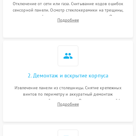
Отключение от сети или газа. Считывание кодов ошибок
сенсорной панели. Осмотр стеклокерамики на трещины,
проверка конфорок на равномерность нагрева. Опрос
Подробнее
клиента о симптомах (не включается, не видит посуду,
щелкает).
2. Демонтаж и вскрытие корпуса
Извлечение панели из столешницы. Снятие крепежных
винтов по периметру и аккуратный демонтаж
стеклокерамической поверхности. Отсоединение шлейфов
Подробнее
сенсорного блока для доступа к силовым платам, катушкам
или ТЭНам.