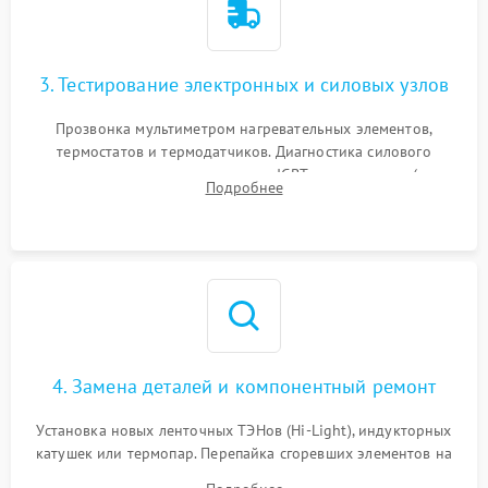
3. Тестирование электронных и силовых узлов
Прозвонка мультиметром нагревательных элементов,
термостатов и термодатчиков. Диагностика силового
модуля, реле, диодных мостов и IGBT-транзисторов (для
Подробнее
индукции). Проверка кранов и газ-контроля (для газовых
панелей).
4. Замена деталей и компонентный ремонт
Установка новых ленточных ТЭНов (Hi-Light), индукторных
катушек или термопар. Перепайка сгоревших элементов на
плате управления, восстановление токопроводящих