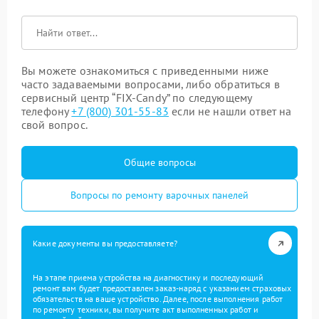
Вы можете ознакомиться с приведенными ниже
часто задаваемыми вопросами, либо обратиться в
сервисный центр “FIX-Candy” по следующему
телефону
+7 (800) 301-55-83
если не нашли ответ на
свой вопрос.
Общие вопросы
Вопросы по ремонту варочных панелей
Какие документы вы предоставляете?
На этапе приема устройства на диагностику и последующий
ремонт вам будет предоставлен заказ-наряд с указанием страховых
обязательств на ваше устройство. Далее, после выполнения работ
по ремонту техники, вы получите акт выполненных работ и