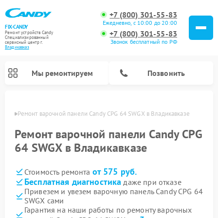
+7 (800) 301-55-83
Ежедневно, с 10:00 до 20:00
FIX-CANDY
+7 (800) 301-55-83
Ремонт устройств Candy
Специализированный
Звонок бесплатный по РФ
cервисный центр г.
Владикавказ
Мы ремонтируем
Позвонить
вказе
Ремонт варочной панели Candy CPG 64 SWGX в Владикавказе
Ремонт варочной панели Candy CPG
64 SWGX в Владикавказе
от 575 руб.
Стоимость ремонта
Бесплатная диагностика
даже при отказе
Привезем и увезем варочную панель Candy CPG 64
SWGX сами
Ремонт водонагревателей Candy
Ремонт микроволновых печей Candy
Ремонт стиральных машин Candy
Ремонт посудомоечных машин Candy
Ремонт сушильных машин Candy
Гарантия на наши работы по ремонту варочных