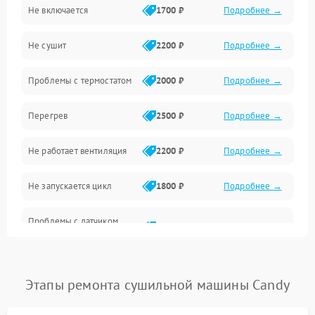
Не включается
1700 ₽
Подробнее →
Механические повреждения
Не сушит
2200 ₽
Подробнее →
Оптика
Проблемы с термостатом
2000 ₽
Подробнее →
Программное обеспечение
Перегрев
2500 ₽
Подробнее →
Датчики
Не работает вентиляция
2200 ₽
Подробнее →
Безопасность
Не запускается цикл
1800 ₽
Подробнее →
Проблемы с датчиком
2500 ₽
Подробнее →
влажности
Не работает нагреватель
2500 ₽
Подробнее →
Этапы ремонта сушильной машины Candy
Проблемы с блоком
1800 ₽
Подробнее →
управления