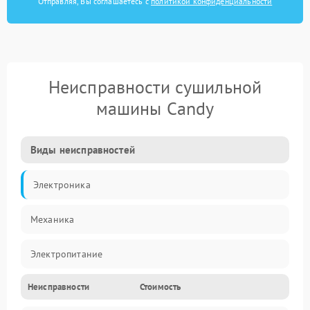
Отправляя, Вы соглашаетесь с
политикой конфиденциальности
Неисправности сушильной
машины Candy
Виды неисправностей
Электроника
Механика
Электропитание
Неисправности
Стоимость
Нагрев