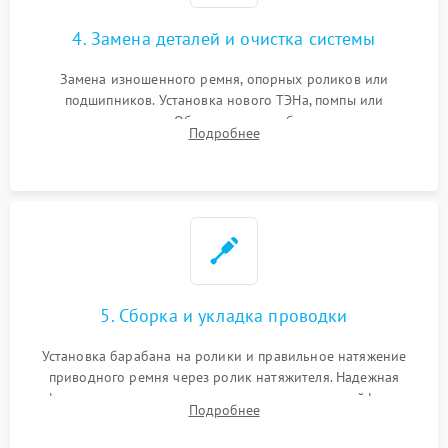
4. Замена деталей и очистка системы
Замена изношенного ремня, опорных роликов или
подшипников. Установка нового ТЭНа, помпы или
термодатчиков. Обязательная глубокая очистка
Подробнее
конденсатора, крыльчатки вентилятора и воздуховодов от
ворса. Восстановление платы управления.
5. Сборка и укладка проводки
Установка барабана на ролики и правильное натяжение
приводного ремня через ролик натяжителя. Надежная
фиксация всех узлов, подключение клемм и шлейфов к
Подробнее
модулю управления. Монтаж корпусных панелей, люка и
верхней крышки устройства.