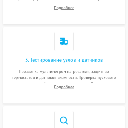
ремня, панели управления и защитных кожухов.
Подробнее
Обеспечение свободного доступа к ТЭНу, компрессору,
двигателю и дренажной помпе.
3. Тестирование узлов и датчиков
Прозвонка мультиметром нагревателя, защитных
термостатов и датчиков влажности. Проверка пускового
конденсатора, обмоток мотора и помпы. Для машин с
Подробнее
тепловым насосом — диагностика работы компрессора и
оценка циркуляции хладагента.