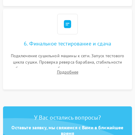
6. Финальное тестирование и сдача
Подключение сушильной машины к сети. Запуск тестового
цикла сушки. Проверка реверса барабана, стабильности
набора температуры, работы дренажного насоса (откачка
Подробнее
конденсата) и отсутствия посторонних скрипов, стуков или
вибраций.
У Вас остались вопросы?
Оставьте заявку, мы свяжемся с Вами в ближайшее
время