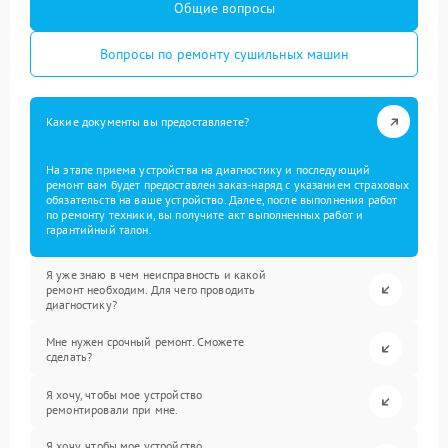
Общие вопросы
Вопросы по ремонту сушильных машин
Какие документы вы предоставляете?
На этапе приема устройства на диагностику и последующий
ремонт вам будет предоставлен заказ-наряд с указанием страховых
обязательств на ваше устройство. Далее, после выполнения работ
по ремонту техники, вы получите акт выполненных работ и
гарантийный талон.
Я уже знаю в чем неисправность и какой
ремонт необходим. Для чего проводить
диагностику?
Мне нужен срочный ремонт. Сможете
сделать?
Я хочу, чтобы мое устройство
ремонтировали при мне.
Я хочу, чтобы мое устройство