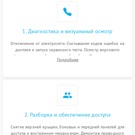
Не завершает программу
1500 ₽
Подробнее →
Зависает программа
1500 ₽
Подробнее →
1. Диагностика и визуальный осмотр
Отключение от электросети. Считывание кодов ошибок на
Ошибка на дисплее
1290 ₽
Подробнее →
дисплее и запуск сервисного теста. Осмотр ворсового
фильтра, теплообменника и барабана. Опрос клиента о
Подробнее
неисправностях (не сушит, не крутит барабан, сильно шумит
или выдает ошибку).
2. Разборка и обеспечение доступа
Снятие верхней крышки, боковых и передней панелей для
доступа к внутренним механизмам. Демонтаж приводного