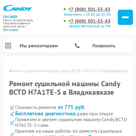
+7 (800) 301-55-83
Ежедневно, с 10:00 до 20:00
FIX-CANDY
+7 (800) 301-55-83
Ремонт устройств Candy
Специализированный
Звонок бесплатный по РФ
cервисный центр г.
Владикавказ
Мы ремонтируем
Позвонить
вказе
Ремонт сушильной машины Candy BCTD H7A1TE-S в Владикавказе
Ремонт сушильной машины Candy
BCTD H7A1TE-S в Владикавказе
от 775 руб.
Стоимость ремонта
Бесплатная диагностика
даже при отказе
Привезем и увезем сушильную машину Candy BCTD
H7A1TE-S сами
Ремонт варочных панелей Candy
Ремонт посудомоечных машин Candy
Ремонт водонагревателей Candy
Ремонт микроволновых печей Candy
Ремонт стиральных машин Candy
Гарантия на наши работы по ремонту сушильных