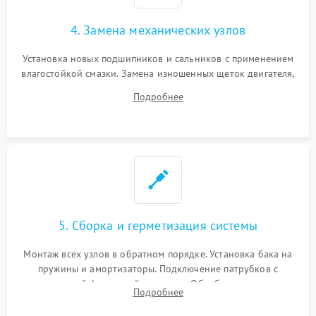
4. Замена механических узлов
Установка новых подшипников и сальников с применением
влагостойкой смазки. Замена изношенных щеток двигателя,
порванного ремня привода, неисправного сливного насоса
Подробнее
или поврежденной резиновой манжеты.
5. Сборка и герметизация системы
Монтаж всех узлов в обратном порядке. Установка бака на
пружины и амортизаторы. Подключение патрубков с
надежной фиксацией хомутами. Обработка стыков
Подробнее
герметиком для предотвращения возможных протечек воды.