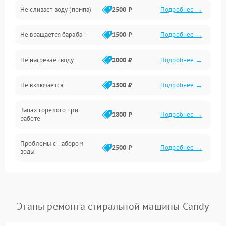
Не сливает воду (помпа)
2500 ₽
Подробнее →
Водоснабжение
Не вращается барабан
1500 ₽
Подробнее →
Слив
Не нагревает воду
2000 ₽
Подробнее →
Программное обеспечение
Не включается
1500 ₽
Подробнее →
Запах горелого при
1800 ₽
Подробнее →
работе
Проблемы с набором
2500 ₽
Подробнее →
воды
Замена ТЭНа
2200 ₽
Подробнее →
Замена платы управления
2200 ₽
Подробнее →
Этапы ремонта стиральной машины Candy