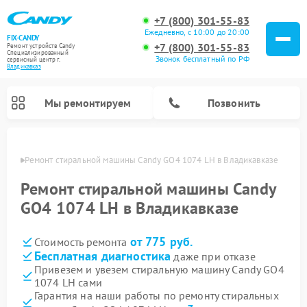
+7 (800) 301-55-83
Ежедневно, с 10:00 до 20:00
FIX-CANDY
+7 (800) 301-55-83
Ремонт устройств Candy
Специализированный
Звонок бесплатный по РФ
cервисный центр г.
Владикавказ
Мы ремонтируем
Позвонить
вказе
Ремонт стиральной машины Candy GO4 1074 LH в Владикавказе
Ремонт стиральной машины Candy
GO4 1074 LH в Владикавказе
от 775 руб.
Стоимость ремонта
Бесплатная диагностика
даже при отказе
Привезем и увезем стиральную машину Candy GO4
1074 LH сами
Ремонт варочных панелей Candy
Ремонт посудомоечных машин Candy
Ремонт водонагревателей Candy
Ремонт микроволновых печей Candy
Ремонт сушильных машин Candy
Гарантия на наши работы по ремонту стиральных