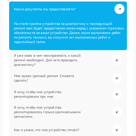
Какие документы вы предоставляете?
На этапе приема устройства на диагностику и последующий
ремонт вам будет предоставлен заказ-наряд с указанием страховых
обязательств на ваше устройство. Далее, после выполнения работ
по ремонту техники, вы получите акт выполненных работ и
гарантийный талон.
Я уже знаю в чем неисправность и какой
ремонт необходим. Для чего проводить
диагностику?
Мне нужен срочный ремонт. Сможете
сделать?
Я хочу, чтобы мое устройство
ремонтировали при мне.
Я хочу, чтобы мое устройство
ремонтировалось только оригинальными
запчастями.
Как я узнаю, что мое устройство готово?