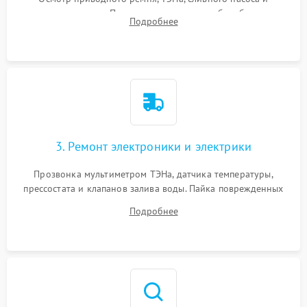
амортизаторов. Проверка подшипников барабана и
Подробнее
крестовины на износ, а манжеты люка на разрывы.
3. Ремонт электроники и электрики
Прозвонка мультиметром ТЭНа, датчика температуры,
прессостата и клапанов залива воды. Пайка поврежденных
дорожек или замена симисторов на плате управления.
Подробнее
Восстановление целостности проводки и контактов.