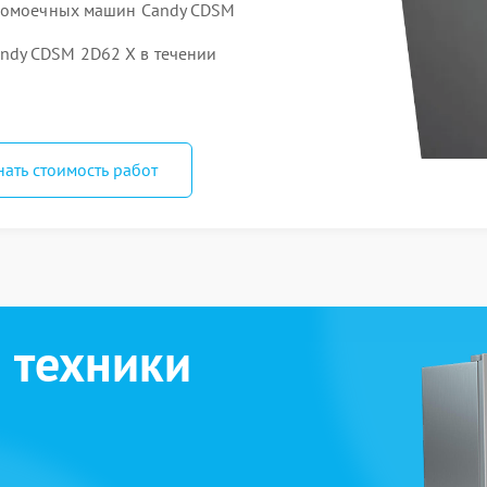
удомоечных машин Candy CDSM
ndy CDSM 2D62 X в течении
нать стоимость работ
 техники