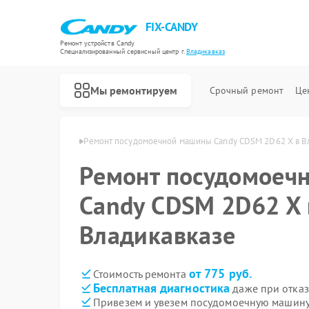
FIX-CANDY
Ремонт устройств Candy
Специализированный cервисный центр г.
Владикавказ
Мы ремонтируем
Срочный ремонт
Це
ndy в Владикавказе
Ремонт посудомоечной машины Candy CDSM 2D62 X в В
Ремонт посудомоеч
Candy CDSM 2D62 X 
Владикавказе
от 775 руб.
Стоимость ремонта
Бесплатная диагностика
даже при отказ
Привезем и увезем посудомоечную машину
Ремонт варочных панелей Candy
Ремонт водонагревателей Candy
Ремонт духовых шкафов Candy
Ремонт микроволновых печей Candy
Ремонт стиральных машин Candy
Ремонт сушильных машин Candy