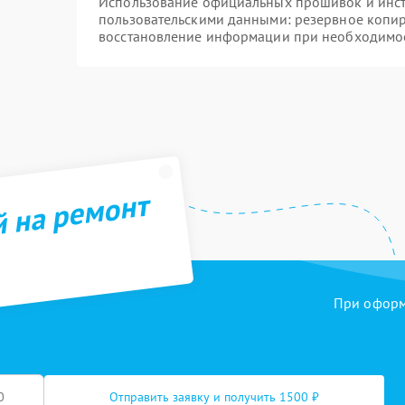
Использование официальных прошивок и инстр
пользовательскими данными: резервное копи
восстановление информации при необходимо
й на ремонт
При оформл
Отправить заявку и получить 1500 ₽