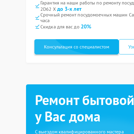
Гарантия на наши работы по ремонту пос
до 3-х лет
2D62 X
Срочный ремонт посудомоечных машин Ca
часа
20%
Скидка для вас до
Консультация со специалистом
Уз
Ремонт бытовой
у Вас дома
С выездом квалифицированного мастера