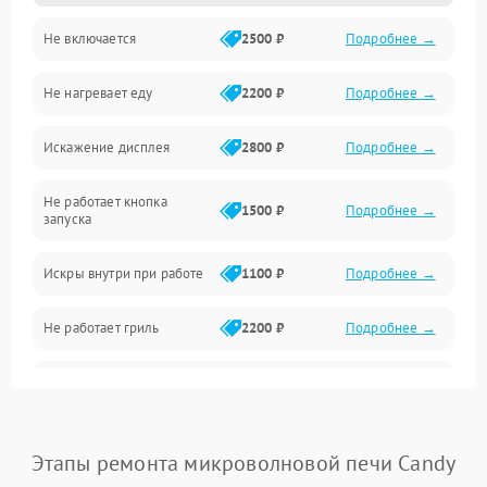
Не включается
2500 ₽
Подробнее →
Механика и внутренние элементы
Не нагревает еду
2200 ₽
Подробнее →
Механические повреждения
Искажение дисплея
2800 ₽
Подробнее →
Питание и запуск
Не работает кнопка
Нагрев и приготовление
1500 ₽
Подробнее →
запуска
Программное обеспечение
Искры внутри при работе
1100 ₽
Подробнее →
Не работает гриль
2200 ₽
Подробнее →
Перегрев или отключение
2400 ₽
Подробнее →
во время работы
Появление запаха гари
2400 ₽
Подробнее →
Этапы ремонта микроволновой печи Candy