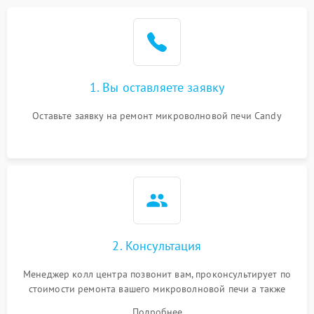
Проблемы с вентилятором
2000 ₽
Подробнее →
Поломка системы
2200 ₽
Подробнее →
охлаждения
1. Вы оставляете заявку
Не работают сенсорные
2400 ₽
Подробнее →
кнопки
Оставьте заявку на ремонт микроволновой печи Candy
Не горит подсветка
2000 ₽
Подробнее →
Сломался трансформатор
1000 ₽
Подробнее →
2. Консультация
Менеджер колл центра позвонит вам, проконсультирует по
стоимости ремонта вашего микроволновой печи а также
ответит на все ваши вопросы.
Подробнее