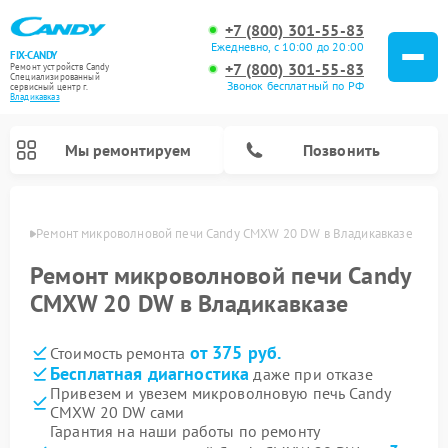
+7 (800) 301-55-83
Ежедневно, с 10:00 до 20:00
FIX-CANDY
+7 (800) 301-55-83
Ремонт устройств Candy
Специализированный
Звонок бесплатный по РФ
cервисный центр г.
Владикавказ
Мы ремонтируем
Позвонить
вказе
Ремонт микроволновой печи Candy CMXW 20 DW в Владикавказе
Ремонт микроволновой печи Candy
CMXW 20 DW в Владикавказе
от 375 руб.
Стоимость ремонта
Бесплатная диагностика
даже при отказе
Привезем и увезем микроволновую печь Candy
CMXW 20 DW сами
Ремонт варочных панелей Candy
Ремонт стиральных машин Candy
Ремонт водонагревателей Candy
Ремонт посудомоечных машин Candy
Ремонт сушильных машин Candy
Гарантия на наши работы по ремонту