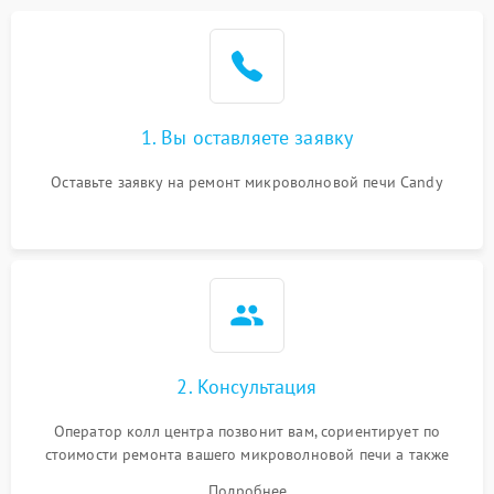
Проблемы с вентилятором
2000 ₽
Подробнее →
Поломка системы
2200 ₽
Подробнее →
охлаждения
1. Вы оставляете заявку
Не работают сенсорные
2400 ₽
Подробнее →
кнопки
Оставьте заявку на ремонт микроволновой печи Candy
Не горит подсветка
2000 ₽
Подробнее →
Сломался трансформатор
1000 ₽
Подробнее →
2. Консультация
Оператор колл центра позвонит вам, сориентирует по
стоимости ремонта вашего микроволновой печи а также
ответит на все ваши вопросы.
Подробнее