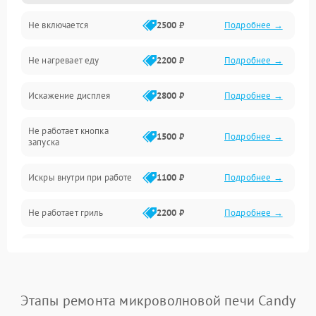
Не включается
2500 ₽
Подробнее →
Механика и внутренние элементы
Не нагревает еду
2200 ₽
Подробнее →
Механические повреждения
Искажение дисплея
2800 ₽
Подробнее →
Питание и запуск
Не работает кнопка
Нагрев и приготовление
1500 ₽
Подробнее →
запуска
Программное обеспечение
Искры внутри при работе
1100 ₽
Подробнее →
Не работает гриль
2200 ₽
Подробнее →
Перегрев или отключение
2400 ₽
Подробнее →
во время работы
Появление запаха гари
2400 ₽
Подробнее →
Этапы ремонта микроволновой печи Candy