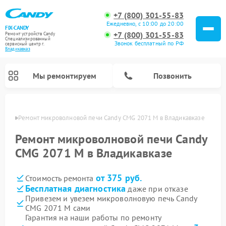
+7 (800) 301-55-83
Ежедневно, с 10:00 до 20:00
FIX-CANDY
+7 (800) 301-55-83
Ремонт устройств Candy
Специализированный
Звонок бесплатный по РФ
cервисный центр г.
Владикавказ
Мы ремонтируем
Позвонить
вказе
Ремонт микроволновой печи Candy CMG 2071 M в Владикавказе
Ремонт микроволновой печи Candy
CMG 2071 M в Владикавказе
от 375 руб.
Стоимость ремонта
Бесплатная диагностика
даже при отказе
Привезем и увезем микроволновую печь Candy
CMG 2071 M сами
Ремонт варочных панелей Candy
Ремонт стиральных машин Candy
Ремонт водонагревателей Candy
Ремонт посудомоечных машин Candy
Ремонт сушильных машин Candy
Гарантия на наши работы по ремонту