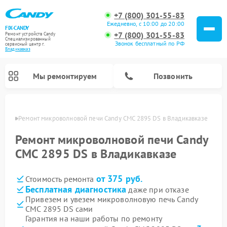
+7 (800) 301-55-83
Ежедневно, с 10:00 до 20:00
FIX-CANDY
+7 (800) 301-55-83
Ремонт устройств Candy
Специализированный
Звонок бесплатный по РФ
cервисный центр г.
Владикавказ
Мы ремонтируем
Позвонить
вказе
Ремонт микроволновой печи Candy CMC 2895 DS в Владикавказе
Ремонт микроволновой печи Candy
CMC 2895 DS в Владикавказе
от 375 руб.
Стоимость ремонта
Бесплатная диагностика
даже при отказе
Привезем и увезем микроволновую печь Candy
CMC 2895 DS сами
Ремонт варочных панелей Candy
Ремонт стиральных машин Candy
Ремонт водонагревателей Candy
Ремонт посудомоечных машин Candy
Ремонт сушильных машин Candy
Гарантия на наши работы по ремонту