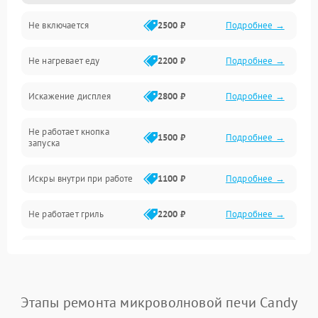
Не включается
2500 ₽
Подробнее →
Механика и внутренние элементы
Не нагревает еду
2200 ₽
Подробнее →
Механические повреждения
Искажение дисплея
2800 ₽
Подробнее →
Питание и запуск
Не работает кнопка
Нагрев и приготовление
1500 ₽
Подробнее →
запуска
Программное обеспечение
Искры внутри при работе
1100 ₽
Подробнее →
Не работает гриль
2200 ₽
Подробнее →
Перегрев или отключение
2400 ₽
Подробнее →
во время работы
Появление запаха гари
2400 ₽
Подробнее →
Этапы ремонта микроволновой печи Candy