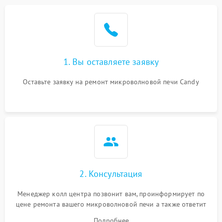
Проблемы с вентилятором
2000 ₽
Подробнее →
Поломка системы
2200 ₽
Подробнее →
охлаждения
1. Вы оставляете заявку
Не работают сенсорные
2400 ₽
Подробнее →
кнопки
Оставьте заявку на ремонт микроволновой печи Candy
Не горит подсветка
2000 ₽
Подробнее →
Сломался трансформатор
1000 ₽
Подробнее →
2. Консультация
Менеджер колл центра позвонит вам, проинформирует по
цене ремонта вашего микроволновой печи а также ответит
на все ваши вопросы.
Подробнее