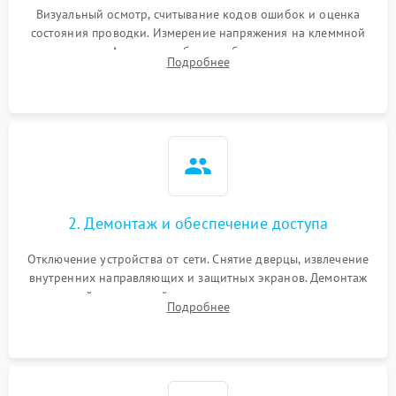
Визуальный осмотр, считывание кодов ошибок и оценка
состояния проводки. Измерение напряжения на клеммной
колодке. Анализ жалоб на проблемы с нагревом,
Подробнее
конвекцией, панелью управления или блокировкой дверцы.
2. Демонтаж и обеспечение доступа
Отключение устройства от сети. Снятие дверцы, извлечение
внутренних направляющих и защитных экранов. Демонтаж
задней или верхней панели для прямого доступа к
Подробнее
нагревательным элементам, плате и вентиляторам.