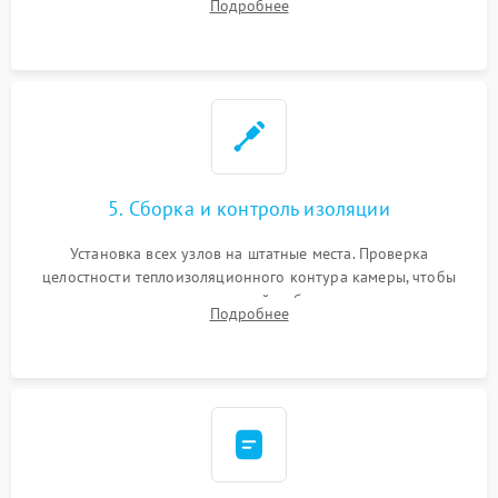
Подробнее
выгоревших реле, восстановление контактов и замена
уплотнителя.
5. Сборка и контроль изоляции
Установка всех узлов на штатные места. Проверка
целостности теплоизоляционного контура камеры, чтобы
исключить перегрев кухонной мебели и потерю тепла.
Подробнее
Надежная фиксация клемм и сборка корпуса шкафа.