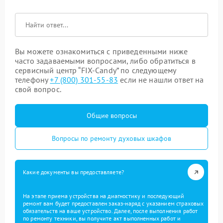
Вы можете ознакомиться с приведенными ниже
часто задаваемыми вопросами, либо обратиться в
сервисный центр “FIX-Candy” по следующему
телефону
+7 (800) 301-55-83
если не нашли ответ на
свой вопрос.
Общие вопросы
Вопросы по ремонту духовых шкафов
Какие документы вы предоставляете?
На этапе приема устройства на диагностику и последующий
ремонт вам будет предоставлен заказ-наряд с указанием страховых
обязательств на ваше устройство. Далее, после выполнения работ
по ремонту техники, вы получите акт выполненных работ и