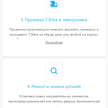
3. Проверка ТЭНов и электроники
Прозвонка мультиметром нижнего, верхнего, грилевого и
кольцевого ТЭНов на обрыв цепи или пробой на корпус.
Диагностика термостата, датчиков температуры,
Подробнее
переключателя режимов и мотора конвекции.
4. Ремонт и замена деталей
Установка новых нагревательных элементов,
термопредохранителей или петель дверцы. Компонентный
ремонт электронного модуля управления, замена