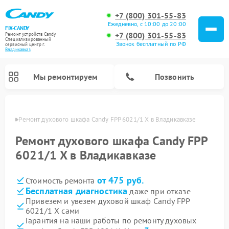
+7 (800) 301-55-83
Ежедневно, с 10:00 до 20:00
FIX-CANDY
+7 (800) 301-55-83
Ремонт устройств Candy
Специализированный
Звонок бесплатный по РФ
cервисный центр г.
Владикавказ
Мы ремонтируем
Позвонить
вказе
Ремонт духового шкафа Candy FPP 6021/1 X в Владикавказе
Ремонт духового шкафа Candy FPP
6021/1 X в Владикавказе
от 475 руб.
Стоимость ремонта
Бесплатная диагностика
даже при отказе
Привезем и увезем духовой шкаф Candy FPP
6021/1 X сами
Ремонт варочных панелей Candy
Ремонт микроволновых печей Candy
Ремонт стиральных машин Candy
Ремонт водонагревателей Candy
Ремонт посудомоечных машин Candy
Ремонт сушильных машин Candy
Гарантия на наши работы по ремонту духовых