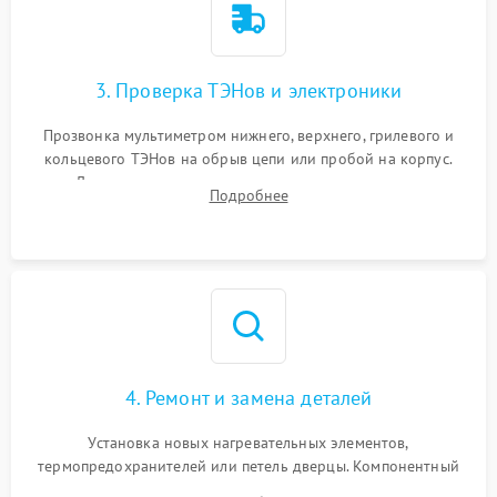
3. Проверка ТЭНов и электроники
Прозвонка мультиметром нижнего, верхнего, грилевого и
кольцевого ТЭНов на обрыв цепи или пробой на корпус.
Диагностика термостата, датчиков температуры,
Подробнее
переключателя режимов и мотора конвекции.
4. Ремонт и замена деталей
Установка новых нагревательных элементов,
термопредохранителей или петель дверцы. Компонентный
ремонт электронного модуля управления, замена