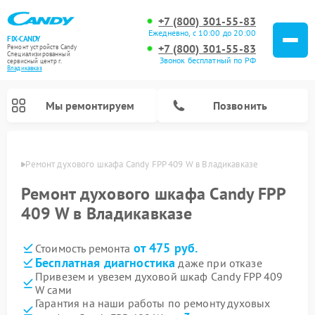
+7 (800) 301-55-83
Ежедневно, с 10:00 до 20:00
FIX-CANDY
+7 (800) 301-55-83
Ремонт устройств Candy
Специализированный
Звонок бесплатный по РФ
cервисный центр г.
Владикавказ
Мы ремонтируем
Позвонить
вказе
Ремонт духового шкафа Candy FPP 409 W в Владикавказе
Ремонт духового шкафа Candy FPP
409 W в Владикавказе
от 475 руб.
Стоимость ремонта
Бесплатная диагностика
даже при отказе
Привезем и увезем духовой шкаф Candy FPP 409
W сами
Ремонт варочных панелей Candy
Ремонт микроволновых печей Candy
Ремонт стиральных машин Candy
Ремонт водонагревателей Candy
Ремонт посудомоечных машин Candy
Ремонт сушильных машин Candy
Гарантия на наши работы по ремонту духовых