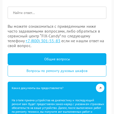
Вы можете ознакомиться с приведенными ниже
часто задаваемыми вопросами, либо обратиться в
сервисный центр “FIX-Candy” по следующему
телефону
+7 (800) 301-55-83
если не нашли ответ на
свой вопрос.
Общие вопросы
Вопросы по ремонту духовых шкафов
Какие документы вы предоставляете?
На этапе приема устройства на диагностику и последующий
ремонт вам будет предоставлен заказ-наряд с указанием страховых
обязательств на ваше устройство. Далее, после выполнения работ
по ремонту техники, вы получите акт выполненных работ и