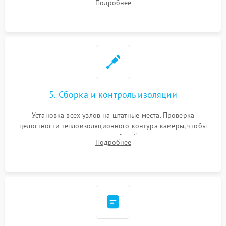
Подробнее
выгоревших реле, восстановление контактов и замена
уплотнителя.
5. Сборка и контроль изоляции
Установка всех узлов на штатные места. Проверка
целостности теплоизоляционного контура камеры, чтобы
исключить перегрев кухонной мебели и потерю тепла.
Подробнее
Надежная фиксация клемм и сборка корпуса шкафа.