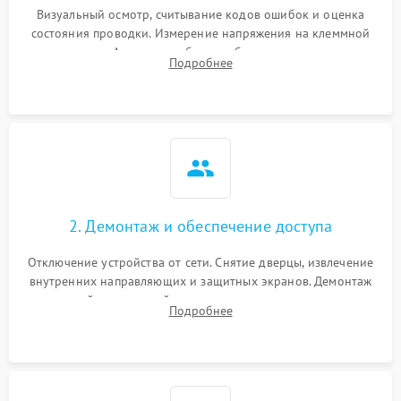
Визуальный осмотр, считывание кодов ошибок и оценка
состояния проводки. Измерение напряжения на клеммной
колодке. Анализ жалоб на проблемы с нагревом,
Подробнее
конвекцией, панелью управления или блокировкой дверцы.
2. Демонтаж и обеспечение доступа
Отключение устройства от сети. Снятие дверцы, извлечение
внутренних направляющих и защитных экранов. Демонтаж
задней или верхней панели для прямого доступа к
Подробнее
нагревательным элементам, плате и вентиляторам.