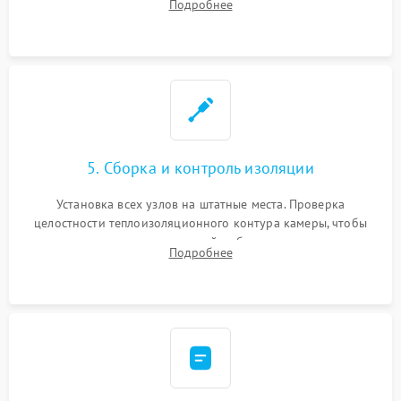
Подробнее
выгоревших реле, восстановление контактов и замена
уплотнителя.
5. Сборка и контроль изоляции
Установка всех узлов на штатные места. Проверка
целостности теплоизоляционного контура камеры, чтобы
исключить перегрев кухонной мебели и потерю тепла.
Подробнее
Надежная фиксация клемм и сборка корпуса шкафа.