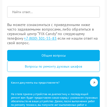
Вы можете ознакомиться с приведенными ниже
часто задаваемыми вопросами, либо обратиться в
сервисный центр “FIX-Candy” по следующему
телефону
+7 (800) 301-55-83
если не нашли ответ на
свой вопрос.
Общие вопросы
Вопросы по ремонту духовых шкафов
Какие документы вы предоставляете?
На этапе приема устройства на диагностику и последующий
ремонт вам будет предоставлен заказ-наряд с указанием страховых
обязательств на ваше устройство. Далее, после выполнения работ
по ремонту техники, вы получите акт выполненных работ и