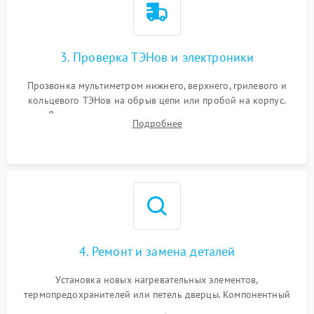
3. Проверка ТЭНов и электроники
Прозвонка мультиметром нижнего, верхнего, грилевого и
кольцевого ТЭНов на обрыв цепи или пробой на корпус.
Диагностика термостата, датчиков температуры,
Подробнее
переключателя режимов и мотора конвекции.
4. Ремонт и замена деталей
Установка новых нагревательных элементов,
термопредохранителей или петель дверцы. Компонентный
ремонт электронного модуля управления, замена