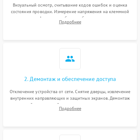
Визуальный осмотр, считывание кодов ошибок и оценка
состояния проводки. Измерение напряжения на клеммной
колодке. Анализ жалоб на проблемы с нагревом,
Подробнее
конвекцией, панелью управления или блокировкой дверцы.
2. Демонтаж и обеспечение доступа
Отключение устройства от сети. Снятие дверцы, извлечение
внутренних направляющих и защитных экранов. Демонтаж
задней или верхней панели для прямого доступа к
Подробнее
нагревательным элементам, плате и вентиляторам.