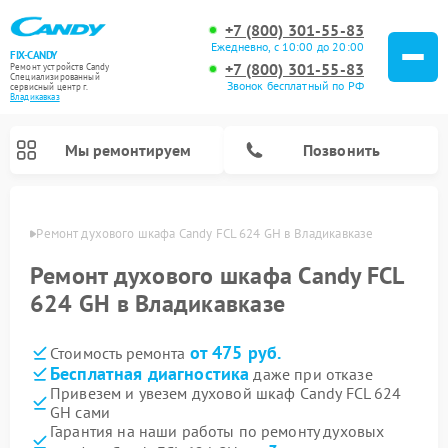
+7 (800) 301-55-83
Ежедневно, с 10:00 до 20:00
FIX-CANDY
+7 (800) 301-55-83
Ремонт устройств Candy
Специализированный
Звонок бесплатный по РФ
cервисный центр г.
Владикавказ
Мы ремонтируем
Позвонить
вказе
Ремонт духового шкафа Candy FCL 624 GH в Владикавказе
Ремонт духового шкафа Candy FCL
624 GH в Владикавказе
от 475 руб.
Стоимость ремонта
Бесплатная диагностика
даже при отказе
Привезем и увезем духовой шкаф Candy FCL 624
GH сами
Ремонт варочных панелей Candy
Ремонт микроволновых печей Candy
Ремонт стиральных машин Candy
Ремонт водонагревателей Candy
Ремонт посудомоечных машин Candy
Ремонт сушильных машин Candy
Гарантия на наши работы по ремонту духовых