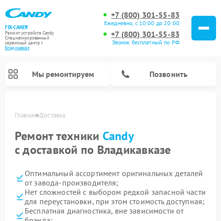
+7 (800) 301-55-83
Ежедневно, с 10:00 до 20:00
FIX-CANDY
+7 (800) 301-55-83
Ремонт устройств Candy
Специализированный
Звонок бесплатный по РФ
cервисный центр г.
Владикавказ
Мы ремонтируем
Позвонить
Главная
Доставка
Ремонт техники
Candy
с доставкой по Владикавказе
Оптимальный ассортимент оригинальных деталей
от завода-производителя;
Нет сложностей с выбором редкой запасной части
для переустановки, при этом стоимость доступная;
Ремонт варочных панелей Candy
Ремонт посудомоечных машин Candy
Ремонт сушильных машин Candy
Ремонт водонагревателей Candy
Ремонт микроволновых печей Candy
Ремонт стиральных машин Candy
Бесплатная диагностика, вне зависимости от
брэнда;