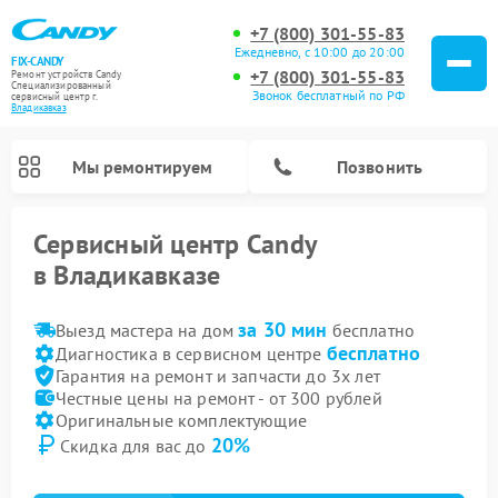
+7 (800) 301-55-83
Ежедневно, с 10:00 до 20:00
FIX-CANDY
+7 (800) 301-55-83
Ремонт устройств Candy
Специализированный
Звонок бесплатный по РФ
cервисный центр г.
Владикавказ
Мы ремонтируем
Позвонить
Сервисный центр Candy
в Владикавказе
за 30 мин
Выезд мастера на дом
бесплатно
бесплатно
Диагностика в сервисном центре
Гарантия на ремонт и запчасти до 3х лет
Честные цены на ремонт - от 300 рублей
Оригинальные комплектующие
20%
Скидка для вас до
Ремонт варочных панелей Candy
Ремонт посудомоечных машин Candy
Ремонт сушильных машин Candy
Ремонт водонагревателей Candy
Ремонт микроволновых печей Candy
Ремонт стиральных машин Candy