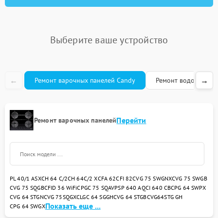
Выберите ваше устройство
←
→
Ремонт варочных панелей Candy
Ремонт водонагрева
Перейти
Ремонт варочных панелей
PL 40/1 ASX
CH 64 C/2
CH 64C/2 X
CFA 62
CFI 82
CVG 75 SWGNX
CVG 75 SWGB
CVG 75 SQGB
CFID 36 WiFi
CPGC 75 SQAV
PSP 640 AQ
CI 640 CB
CPG 64 SWPX
CVG 64 STGN
CVG 75SQGX
CLGC 64 SGGH
CVG 64 STGB
CVG64STG GH
Показать еще ...
CPG 64 SWGX