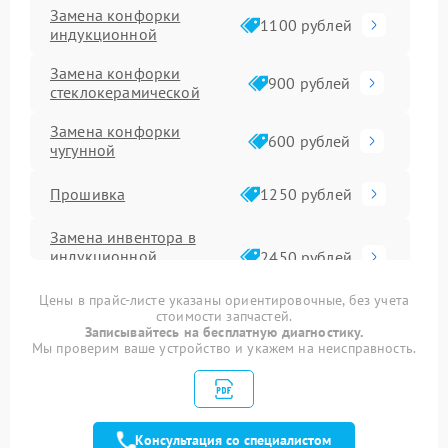
Замена конфорки
1100 рублей
индукционной
Замена конфорки
900 рублей
стеклокерамической
Замена конфорки
600 рублей
чугунной
Прошивка
1250 рублей
Замена инвентора в
индукционной
2450 рублей
варочной панели
Цены в прайс-листе указаны ориентировочные, без учета
стоимости запчастей.
Ремонт сенсора
1600 рублей
Записывайтесь на бесплатную диагностику.
Мы проверим ваше устройство и укажем на неисправность.
Замена панели
1600 рублей
управления
Ремонт модуля
1900 рублей
управления
Консультация со специалистом