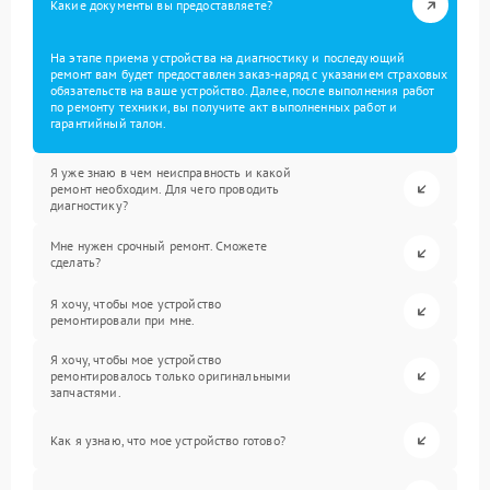
Какие документы вы предоставляете?
На этапе приема устройства на диагностику и последующий
ремонт вам будет предоставлен заказ-наряд с указанием страховых
обязательств на ваше устройство. Далее, после выполнения работ
по ремонту техники, вы получите акт выполненных работ и
гарантийный талон.
Я уже знаю в чем неисправность и какой
ремонт необходим. Для чего проводить
диагностику?
Мне нужен срочный ремонт. Сможете
сделать?
Я хочу, чтобы мое устройство
ремонтировали при мне.
Я хочу, чтобы мое устройство
ремонтировалось только оригинальными
запчастями.
Как я узнаю, что мое устройство готово?