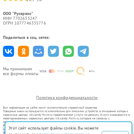
ООО "Русервис"
ИНН 7702633247
ОГРН 1077746335776
Поделиться в соц. сетях:
Мы принимаем
все формы оплаты
Политика конфиденциальности
Вся информация на сайте носит исключительно справочный характер.
Товарные знаки используются исключительно для описания устройств, в отношении которых
сервисные центры vlk.candy-fixim.ru предоставляют услуги по ремонту. Услуги оказываются в
неавторизованных сервисных центрах vlk.candy-fixim.ru, которые не связаны с
правообладателями товарных знаков или их официальными представителями.
Ремонт осуществляется для устройств, уже введенных в гражданский оборот в соответствии
Этот сайт использует файлы cookie. Вы можете
со статьей 1487 ГК РФ.
Использование товарных знаков не преследует цели индивидуализации услуг или введения